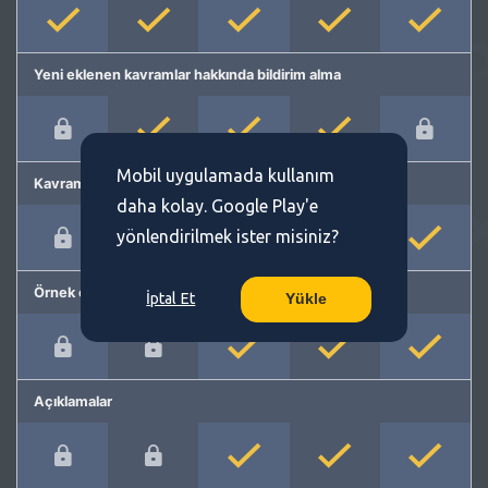
Yeni eklenen kavramlar hakkında bildirim alma
Mobil uygulamada kullanım
Kavram önerme
daha kolay. Google Play'e
yönlendirilmek ister misiniz?
Örnek cümleler
İptal Et
Yükle
Açıklamalar