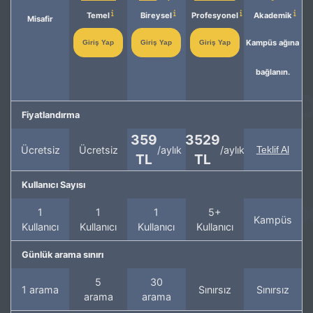
Temel
Bireysel
Profesyonel
Akademik
Misafir
Kampüs ağına
Giriş Yap
Giriş Yap
Giriş Yap
bağlanın.
Fiyatlandırma
359
3529
Ücretsiz
Ücretsiz
/aylık
/aylık
Teklif Al
TL
TL
Kullanıcı Sayısı
1
1
1
5+
Kampüs
Kullanıcı
Kullanıcı
Kullanıcı
Kullanıcı
Günlük arama sınırı
5
30
1 arama
Sınırsız
Sınırsız
arama
arama