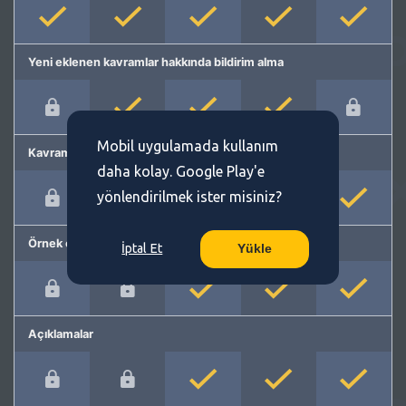
Yeni eklenen kavramlar hakkında bildirim alma
Mobil uygulamada kullanım
Kavram önerme
daha kolay. Google Play'e
yönlendirilmek ister misiniz?
Örnek cümleler
İptal Et
Yükle
Açıklamalar