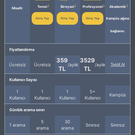
Temel
Bireysel
Profesyonel
Akademik
Misafir
Kampüs ağına
Giriş Yap
Giriş Yap
Giriş Yap
bağlanın.
Fiyatlandırma
359
3529
Ücretsiz
Ücretsiz
/aylık
/aylık
Teklif Al
TL
TL
Kullanıcı Sayısı
1
1
1
5+
Kampüs
Kullanıcı
Kullanıcı
Kullanıcı
Kullanıcı
Günlük arama sınırı
5
30
1 arama
Sınırsız
Sınırsız
arama
arama