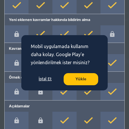
Yeni eklenen kavramlar hakkında bildirim alma
Mobil uygulamada kullanım
Kavram önerme
daha kolay. Google Play'e
yönlendirilmek ister misiniz?
Örnek cümleler
İptal Et
Yükle
Açıklamalar