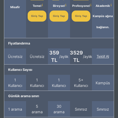
Temel
Bireysel
Profesyonel
Akademik
Misafir
Kampüs ağına
Giriş Yap
Giriş Yap
Giriş Yap
bağlanın.
Fiyatlandırma
359
3529
Ücretsiz
Ücretsiz
/aylık
/aylık
Teklif Al
TL
TL
Kullanıcı Sayısı
1
1
1
5+
Kampüs
Kullanıcı
Kullanıcı
Kullanıcı
Kullanıcı
Günlük arama sınırı
5
30
1 arama
Sınırsız
Sınırsız
arama
arama