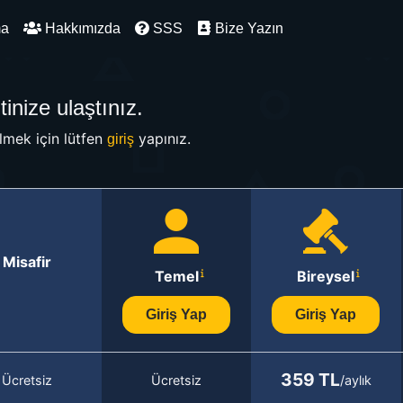
ma
Hakkımızda
SSS
Bize Yazın
inize ulaştınız.
mek için lütfen
yapınız.
giriş
Misafir
Temel
Bireysel
Giriş Yap
Giriş Yap
359 TL
Ücretsiz
Ücretsiz
/aylık