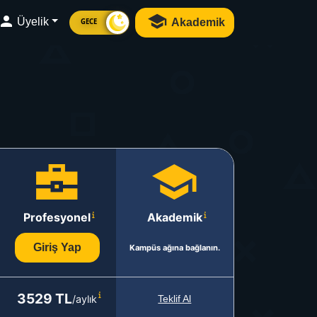
Üyelik
Akademik
GECE
Profesyonel
Akademik
Giriş Yap
Kampüs ağına bağlanın.
3529 TL
/aylık
Teklif Al