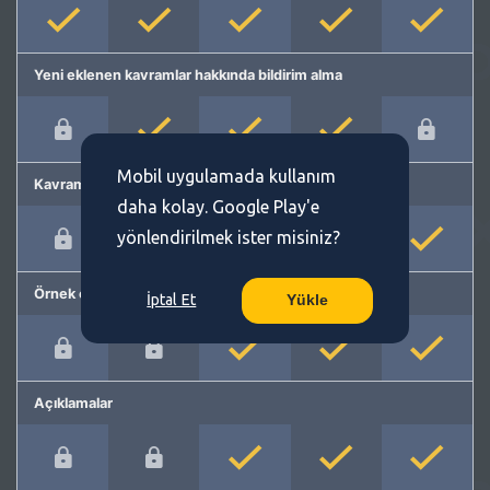
Yeni eklenen kavramlar hakkında bildirim alma
Mobil uygulamada kullanım
Kavram önerme
daha kolay. Google Play'e
yönlendirilmek ister misiniz?
Örnek cümleler
İptal Et
Yükle
Açıklamalar