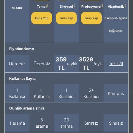
Temel
Bireysel
Profesyonel
Akademik
Misafir
Kampüs ağına
Giriş Yap
Giriş Yap
Giriş Yap
bağlanın.
Fiyatlandırma
359
3529
Ücretsiz
Ücretsiz
/aylık
/aylık
Teklif Al
TL
TL
Kullanıcı Sayısı
1
1
1
5+
Kampüs
Kullanıcı
Kullanıcı
Kullanıcı
Kullanıcı
Günlük arama sınırı
5
30
1 arama
Sınırsız
Sınırsız
arama
arama