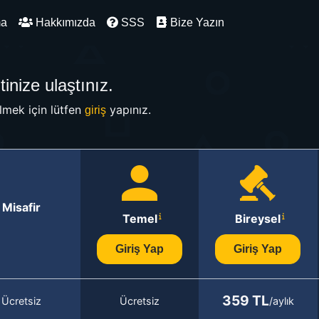
ma
Hakkımızda
SSS
Bize Yazın
inize ulaştınız.
mek için lütfen
yapınız.
giriş
Misafir
Temel
Bireysel
Giriş Yap
Giriş Yap
359 TL
Ücretsiz
Ücretsiz
/aylık