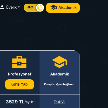
Üyelik
Akademik
GECE
Profesyonel
Akademik
Giriş Yap
Kampüs ağına bağlanın.
3529 TL
/aylık
Teklif Al