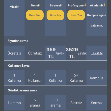
Temel
Bireysel
Profesyonel
Akademik
Misafir
Kampüs ağına
Giriş Yap
Giriş Yap
Giriş Yap
bağlanın.
Fiyatlandırma
359
3529
Ücretsiz
Ücretsiz
/aylık
/aylık
Teklif Al
TL
TL
Kullanıcı Sayısı
1
1
1
5+
Kampüs
Kullanıcı
Kullanıcı
Kullanıcı
Kullanıcı
Günlük arama sınırı
5
30
1 arama
Sınırsız
Sınırsız
arama
arama