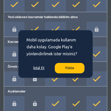
Yeni eklenen kavramlar hakkında bildirim alma
Mobil uygulamada kullanım
Kavram önerme
daha kolay. Google Play'e
yönlendirilmek ister misiniz?
Örnek cümleler
İptal Et
Yükle
Açıklamalar