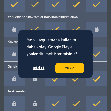
Yeni eklenen kavramlar hakkında bildirim alma
Mobil uygulamada kullanım
Kavram önerme
daha kolay. Google Play'e
yönlendirilmek ister misiniz?
Örnek cümleler
İptal Et
Yükle
Açıklamalar