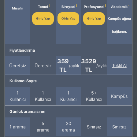
Temel
Bireysel
Profesyonel
Akademik
Misafir
Kampüs ağına
Giriş Yap
Giriş Yap
Giriş Yap
bağlanın.
Fiyatlandırma
359
3529
Ücretsiz
Ücretsiz
/aylık
/aylık
Teklif Al
TL
TL
Kullanıcı Sayısı
1
1
1
5+
Kampüs
Kullanıcı
Kullanıcı
Kullanıcı
Kullanıcı
Günlük arama sınırı
5
30
1 arama
Sınırsız
Sınırsız
arama
arama