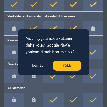
Yeni eklenen kavramlar hakkında bildirim alma
Mobil uygulamada kullanım
Kavram önerme
daha kolay. Google Play'e
yönlendirilmek ister misiniz?
Örnek cümleler
İptal Et
Yükle
Açıklamalar