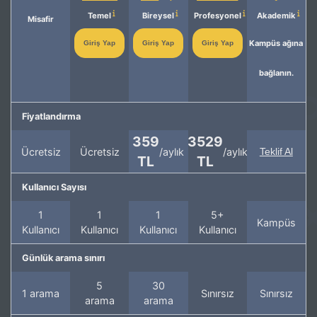
Temel
Bireysel
Profesyonel
Akademik
Misafir
Kampüs ağına
Giriş Yap
Giriş Yap
Giriş Yap
bağlanın.
Fiyatlandırma
359
3529
Ücretsiz
Ücretsiz
/aylık
/aylık
Teklif Al
TL
TL
Kullanıcı Sayısı
1
1
1
5+
Kampüs
Kullanıcı
Kullanıcı
Kullanıcı
Kullanıcı
Günlük arama sınırı
5
30
1 arama
Sınırsız
Sınırsız
arama
arama