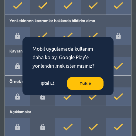
Yeni eklenen kavramlar hakkında bildirim alma
Mobil uygulamada kullanım
Kavram önerme
daha kolay. Google Play'e
yönlendirilmek ister misiniz?
Örnek cümleler
İptal Et
Yükle
Açıklamalar