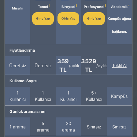
Temel
Bireysel
Profesyonel
Akademik
Misafir
Kampüs ağına
Giriş Yap
Giriş Yap
Giriş Yap
bağlanın.
Fiyatlandırma
359
3529
Ücretsiz
Ücretsiz
/aylık
/aylık
Teklif Al
TL
TL
Kullanıcı Sayısı
1
1
1
5+
Kampüs
Kullanıcı
Kullanıcı
Kullanıcı
Kullanıcı
Günlük arama sınırı
5
30
1 arama
Sınırsız
Sınırsız
arama
arama