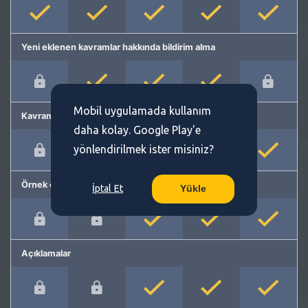
Yeni eklenen kavramlar hakkında bildirim alma
Mobil uygulamada kullanım
Kavram önerme
daha kolay. Google Play'e
yönlendirilmek ister misiniz?
Örnek cümleler
İptal Et
Yükle
Açıklamalar