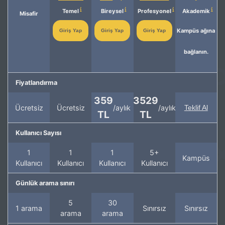
Temel
Bireysel
Profesyonel
Akademik
Misafir
Kampüs ağına
Giriş Yap
Giriş Yap
Giriş Yap
bağlanın.
Fiyatlandırma
359
3529
Ücretsiz
Ücretsiz
/aylık
/aylık
Teklif Al
TL
TL
Kullanıcı Sayısı
1
1
1
5+
Kampüs
Kullanıcı
Kullanıcı
Kullanıcı
Kullanıcı
Günlük arama sınırı
5
30
1 arama
Sınırsız
Sınırsız
arama
arama