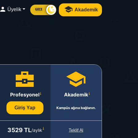
Üyelik
Akademik
GECE
Profesyonel
Akademik
Giriş Yap
Kampüs ağına bağlanın.
3529 TL
/aylık
Teklif Al