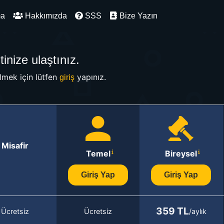
ma
Hakkımızda
SSS
Bize Yazın
inize ulaştınız.
mek için lütfen
yapınız.
giriş
Misafir
Temel
Bireysel
Giriş Yap
Giriş Yap
359 TL
Ücretsiz
Ücretsiz
/aylık