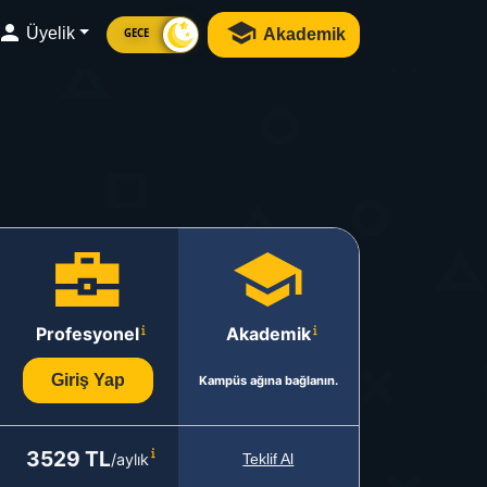
Üyelik
Akademik
GECE
Profesyonel
Akademik
Giriş Yap
Kampüs ağına bağlanın.
3529 TL
/aylık
Teklif Al