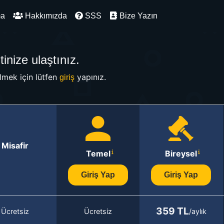
ma
Hakkımızda
SSS
Bize Yazın
inize ulaştınız.
mek için lütfen
yapınız.
giriş
Misafir
Temel
Bireysel
Giriş Yap
Giriş Yap
359 TL
Ücretsiz
Ücretsiz
/aylık