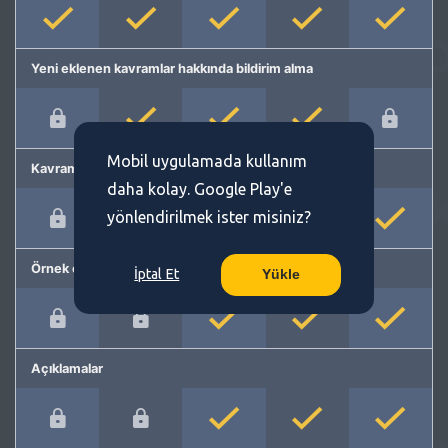
Yeni eklenen kavramlar hakkında bildirim alma
Mobil uygulamada kullanım
Kavram önerme
daha kolay. Google Play'e
yönlendirilmek ister misiniz?
Örnek cümleler
İptal Et
Yükle
Açıklamalar