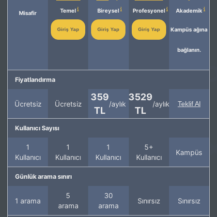
Temel
Bireysel
Profesyonel
Akademik
Misafir
Kampüs ağına
Giriş Yap
Giriş Yap
Giriş Yap
bağlanın.
Fiyatlandırma
359
3529
Ücretsiz
Ücretsiz
/aylık
/aylık
Teklif Al
TL
TL
Kullanıcı Sayısı
1
1
1
5+
Kampüs
Kullanıcı
Kullanıcı
Kullanıcı
Kullanıcı
Günlük arama sınırı
5
30
1 arama
Sınırsız
Sınırsız
arama
arama