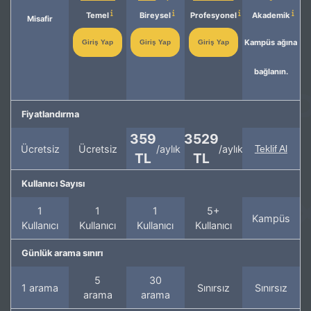
Temel
Bireysel
Profesyonel
Akademik
Misafir
Kampüs ağına
Giriş Yap
Giriş Yap
Giriş Yap
bağlanın.
Fiyatlandırma
359
3529
Ücretsiz
Ücretsiz
/aylık
/aylık
Teklif Al
TL
TL
Kullanıcı Sayısı
1
1
1
5+
Kampüs
Kullanıcı
Kullanıcı
Kullanıcı
Kullanıcı
Günlük arama sınırı
5
30
1 arama
Sınırsız
Sınırsız
arama
arama