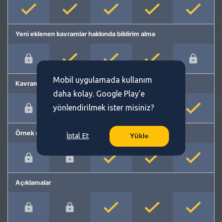
Yeni eklenen kavramlar hakkında bildirim alma
Mobil uygulamada kullanım
Kavram önerme
daha kolay. Google Play'e
yönlendirilmek ister misiniz?
Örnek cümleler
İptal Et
Yükle
Açıklamalar