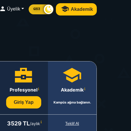
Üyelik
Akademik
GECE
Profesyonel
Akademik
Giriş Yap
Kampüs ağına bağlanın.
3529 TL
/aylık
Teklif Al