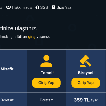
ma
Hakkımızda
SSS
Bize Yazın
inize ulaştınız.
mek için lütfen
yapınız.
giriş
Misafir
Temel
Bireysel
Giriş Yap
Giriş Yap
359 TL
Ücretsiz
Ücretsiz
/aylık