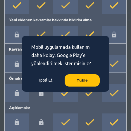
Yeni eklenen kavramlar hakkında bildirim alma
Mobil uygulamada kullanım
Kavram önerme
daha kolay. Google Play'e
yönlendirilmek ister misiniz?
Örnek cümleler
İptal Et
Yükle
Açıklamalar