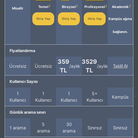
Temel
Bireysel
Profesyonel
Akademik
Misafir
Kampüs ağına
Giriş Yap
Giriş Yap
Giriş Yap
bağlanın.
Fiyatlandırma
359
3529
Ücretsiz
Ücretsiz
/aylık
/aylık
Teklif Al
TL
TL
Kullanıcı Sayısı
1
1
1
5+
Kampüs
Kullanıcı
Kullanıcı
Kullanıcı
Kullanıcı
Günlük arama sınırı
5
30
1 arama
Sınırsız
Sınırsız
arama
arama