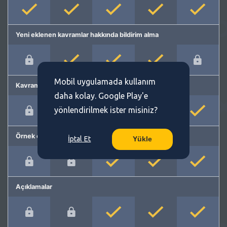
Yeni eklenen kavramlar hakkında bildirim alma
Mobil uygulamada kullanım
Kavram önerme
daha kolay. Google Play'e
yönlendirilmek ister misiniz?
Örnek cümleler
İptal Et
Yükle
Açıklamalar