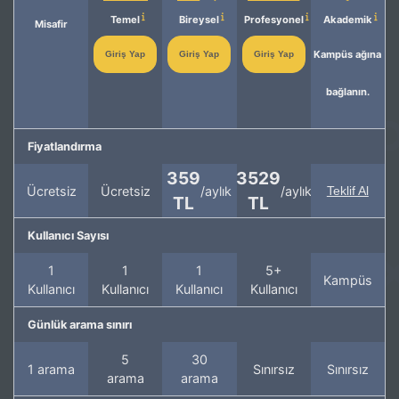
Temel
Bireysel
Profesyonel
Akademik
Misafir
Kampüs ağına
Giriş Yap
Giriş Yap
Giriş Yap
bağlanın.
Fiyatlandırma
359
3529
Ücretsiz
Ücretsiz
/aylık
/aylık
Teklif Al
TL
TL
Kullanıcı Sayısı
1
1
1
5+
Kampüs
Kullanıcı
Kullanıcı
Kullanıcı
Kullanıcı
Günlük arama sınırı
5
30
1 arama
Sınırsız
Sınırsız
arama
arama