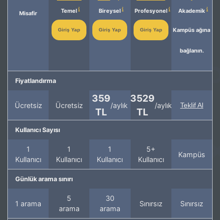
Temel
Bireysel
Profesyonel
Akademik
Misafir
Kampüs ağına
Giriş Yap
Giriş Yap
Giriş Yap
bağlanın.
Fiyatlandırma
359
3529
Ücretsiz
Ücretsiz
/aylık
/aylık
Teklif Al
TL
TL
Kullanıcı Sayısı
1
1
1
5+
Kampüs
Kullanıcı
Kullanıcı
Kullanıcı
Kullanıcı
Günlük arama sınırı
5
30
1 arama
Sınırsız
Sınırsız
arama
arama