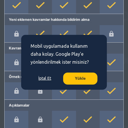
Yeni eklenen kavramlar hakkında bildirim alma
Mobil uygulamada kullanım
Kavram önerme
daha kolay. Google Play'e
yönlendirilmek ister misiniz?
Örnek cümleler
İptal Et
Yükle
Açıklamalar