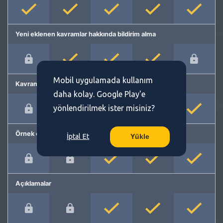
Yeni eklenen kavramlar hakkında bildirim alma
Mobil uygulamada kullanım
Kavram önerme
daha kolay. Google Play'e
yönlendirilmek ister misiniz?
Örnek cümleler
İptal Et
Yükle
Açıklamalar