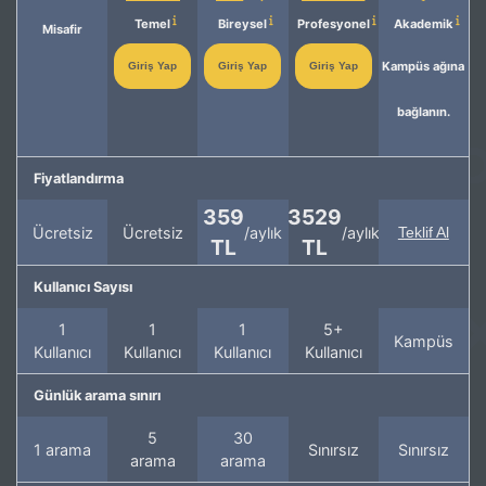
Temel
Bireysel
Profesyonel
Akademik
Misafir
Kampüs ağına
Giriş Yap
Giriş Yap
Giriş Yap
bağlanın.
Fiyatlandırma
359
3529
Ücretsiz
Ücretsiz
/aylık
/aylık
Teklif Al
TL
TL
Kullanıcı Sayısı
1
1
1
5+
Kampüs
Kullanıcı
Kullanıcı
Kullanıcı
Kullanıcı
Günlük arama sınırı
5
30
1 arama
Sınırsız
Sınırsız
arama
arama