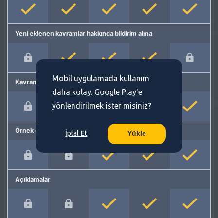
Yeni eklenen kavramlar hakkında bildirim alma
Mobil uygulamada kullanım
Kavram önerme
daha kolay. Google Play'e
yönlendirilmek ister misiniz?
Örnek cümleler
İptal Et
Yükle
Açıklamalar