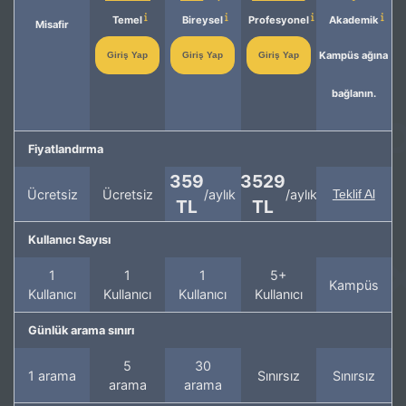
Temel
Bireysel
Profesyonel
Akademik
Misafir
Kampüs ağına
Giriş Yap
Giriş Yap
Giriş Yap
bağlanın.
Fiyatlandırma
359
3529
Ücretsiz
Ücretsiz
/aylık
/aylık
Teklif Al
TL
TL
Kullanıcı Sayısı
1
1
1
5+
Kampüs
Kullanıcı
Kullanıcı
Kullanıcı
Kullanıcı
Günlük arama sınırı
5
30
1 arama
Sınırsız
Sınırsız
arama
arama