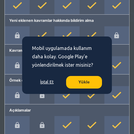
Yeni eklenen kavramlar hakkında bildirim alma
Mobil uygulamada kullanım
Kavram önerme
daha kolay. Google Play'e
yönlendirilmek ister misiniz?
Örnek cümleler
İptal Et
Yükle
Açıklamalar