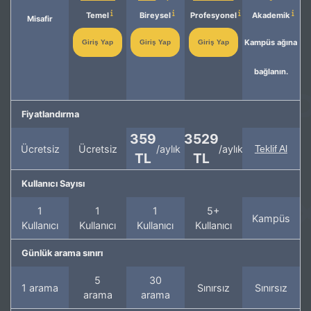
Temel
Bireysel
Profesyonel
Akademik
Misafir
Kampüs ağına
Giriş Yap
Giriş Yap
Giriş Yap
bağlanın.
Fiyatlandırma
359
3529
Ücretsiz
Ücretsiz
/aylık
/aylık
Teklif Al
TL
TL
Kullanıcı Sayısı
1
1
1
5+
Kampüs
Kullanıcı
Kullanıcı
Kullanıcı
Kullanıcı
Günlük arama sınırı
5
30
1 arama
Sınırsız
Sınırsız
arama
arama