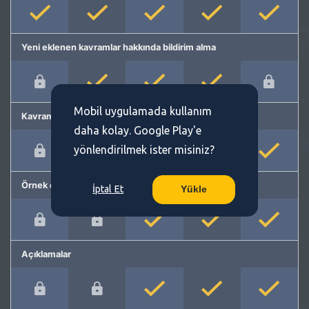
Yeni eklenen kavramlar hakkında bildirim alma
Mobil uygulamada kullanım
Kavram önerme
daha kolay. Google Play'e
yönlendirilmek ister misiniz?
Örnek cümleler
İptal Et
Yükle
Açıklamalar