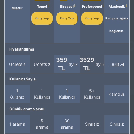
Temel
Bireysel
Profesyonel
Akademik
Misafir
Kampüs ağına
Giriş Yap
Giriş Yap
Giriş Yap
bağlanın.
Fiyatlandırma
359
3529
Ücretsiz
Ücretsiz
/aylık
/aylık
Teklif Al
TL
TL
Kullanıcı Sayısı
1
1
1
5+
Kampüs
Kullanıcı
Kullanıcı
Kullanıcı
Kullanıcı
Günlük arama sınırı
5
30
1 arama
Sınırsız
Sınırsız
arama
arama