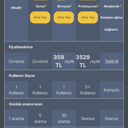
Temel
Bireysel
Profesyonel
Akademik
Misafir
Kampüs ağına
Giriş Yap
Giriş Yap
Giriş Yap
bağlanın.
Fiyatlandırma
359
3529
Ücretsiz
Ücretsiz
/aylık
/aylık
Teklif Al
TL
TL
Kullanıcı Sayısı
1
1
1
5+
Kampüs
Kullanıcı
Kullanıcı
Kullanıcı
Kullanıcı
Günlük arama sınırı
5
30
1 arama
Sınırsız
Sınırsız
arama
arama