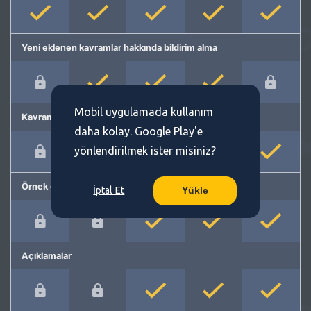
Yeni eklenen kavramlar hakkında bildirim alma
Mobil uygulamada kullanım
Kavram önerme
daha kolay. Google Play'e
yönlendirilmek ister misiniz?
Örnek cümleler
İptal Et
Yükle
Açıklamalar