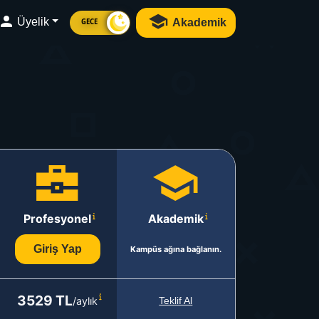
Üyelik
Akademik
GECE
Profesyonel
Akademik
Giriş Yap
Kampüs ağına bağlanın.
3529 TL
/aylık
Teklif Al