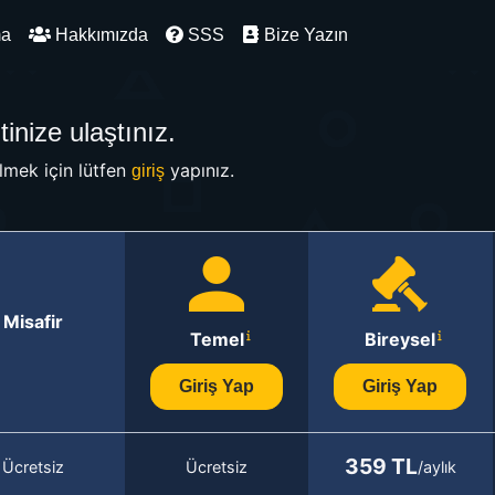
ma
Hakkımızda
SSS
Bize Yazın
inize ulaştınız.
mek için lütfen
yapınız.
giriş
Misafir
Temel
Bireysel
Giriş Yap
Giriş Yap
359 TL
Ücretsiz
Ücretsiz
/aylık