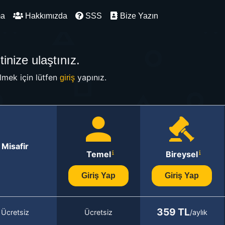
ma
Hakkımızda
SSS
Bize Yazın
inize ulaştınız.
mek için lütfen
yapınız.
giriş
Misafir
Temel
Bireysel
Giriş Yap
Giriş Yap
359 TL
Ücretsiz
Ücretsiz
/aylık