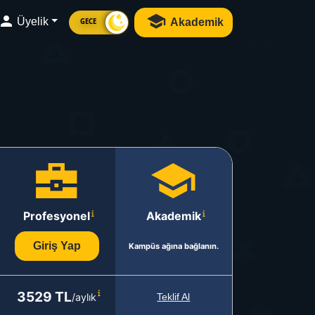
Üyelik
Akademik
GECE
Profesyonel
Akademik
Giriş Yap
Kampüs ağına bağlanın.
3529 TL
/aylık
Teklif Al