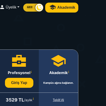
Üyelik
Akademik
GECE
Profesyonel
Akademik
Giriş Yap
Kampüs ağına bağlanın.
3529 TL
/aylık
Teklif Al