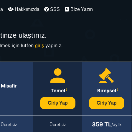
ma
Hakkımızda
SSS
Bize Yazın
inize ulaştınız.
mek için lütfen
yapınız.
giriş
Misafir
Temel
Bireysel
Giriş Yap
Giriş Yap
359 TL
Ücretsiz
Ücretsiz
/aylık