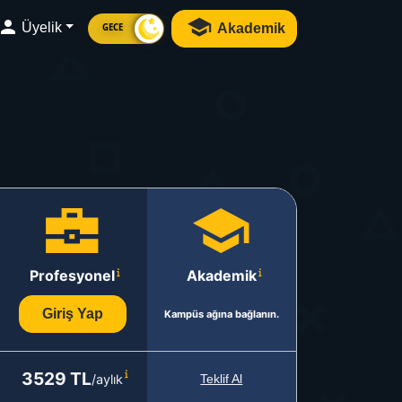
Üyelik
Akademik
GECE
Profesyonel
Akademik
Giriş Yap
Kampüs ağına bağlanın.
3529 TL
/aylık
Teklif Al