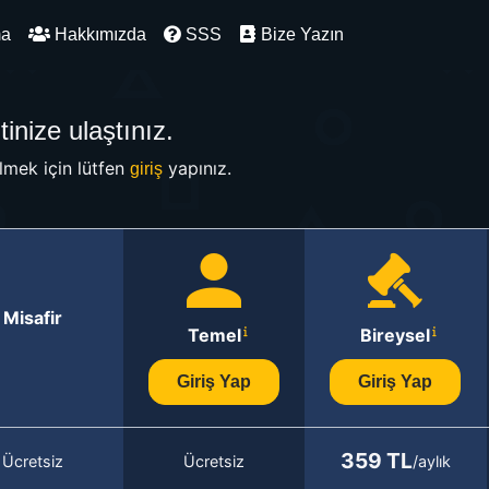
ma
Hakkımızda
SSS
Bize Yazın
inize ulaştınız.
mek için lütfen
yapınız.
giriş
Misafir
Temel
Bireysel
Giriş Yap
Giriş Yap
359 TL
Ücretsiz
Ücretsiz
/aylık