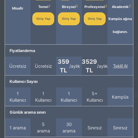
Temel
Bireysel
Profesyonel
Akademik
Misafir
Kampüs ağına
Giriş Yap
Giriş Yap
Giriş Yap
bağlanın.
Fiyatlandırma
359
3529
Ücretsiz
Ücretsiz
/aylık
/aylık
Teklif Al
TL
TL
Kullanıcı Sayısı
1
1
1
5+
Kampüs
Kullanıcı
Kullanıcı
Kullanıcı
Kullanıcı
Günlük arama sınırı
5
30
1 arama
Sınırsız
Sınırsız
arama
arama