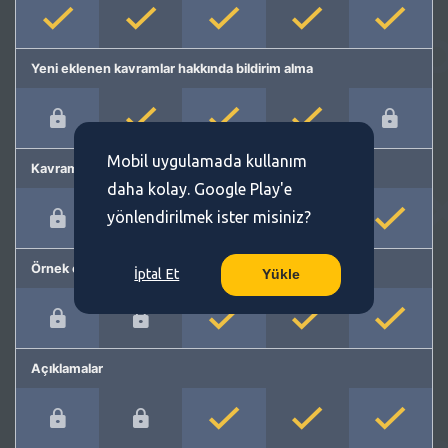
Yeni eklenen kavramlar hakkında bildirim alma
Mobil uygulamada kullanım
Kavram önerme
daha kolay. Google Play'e
yönlendirilmek ister misiniz?
Örnek cümleler
İptal Et
Yükle
Açıklamalar