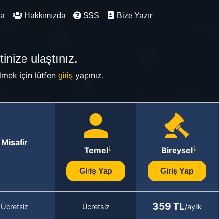
ma
Hakkımızda
SSS
Bize Yazın
inize ulaştınız.
mek için lütfen
yapınız.
giriş
Misafir
Temel
Bireysel
Giriş Yap
Giriş Yap
359 TL
Ücretsiz
Ücretsiz
/aylık