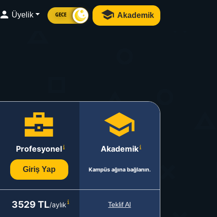
Üyelik
Akademik
GECE
Profesyonel
Akademik
Giriş Yap
Kampüs ağına bağlanın.
3529 TL
/aylık
Teklif Al