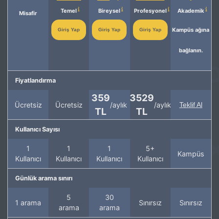
Temel
Bireysel
Profesyonel
Akademik
Misafir
Kampüs ağına
Giriş Yap
Giriş Yap
Giriş Yap
bağlanın.
Fiyatlandırma
359
3529
Ücretsiz
Ücretsiz
/aylık
/aylık
Teklif Al
TL
TL
Kullanıcı Sayısı
1
1
1
5+
Kampüs
Kullanıcı
Kullanıcı
Kullanıcı
Kullanıcı
Günlük arama sınırı
5
30
1 arama
Sınırsız
Sınırsız
arama
arama