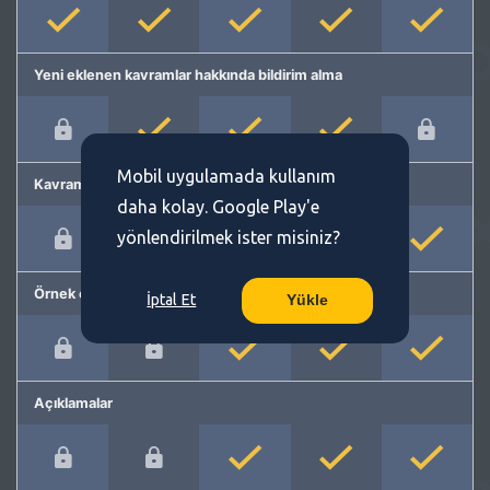
Yeni eklenen kavramlar hakkında bildirim alma
Mobil uygulamada kullanım
Kavram önerme
daha kolay. Google Play'e
yönlendirilmek ister misiniz?
Örnek cümleler
İptal Et
Yükle
Açıklamalar