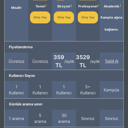
Temel
Bireysel
Profesyonel
Akademik
Misafir
Kampüs ağına
Giriş Yap
Giriş Yap
Giriş Yap
bağlanın.
Fiyatlandırma
359
3529
Ücretsiz
Ücretsiz
/aylık
/aylık
Teklif Al
TL
TL
Kullanıcı Sayısı
1
1
1
5+
Kampüs
Kullanıcı
Kullanıcı
Kullanıcı
Kullanıcı
Günlük arama sınırı
5
30
1 arama
Sınırsız
Sınırsız
arama
arama