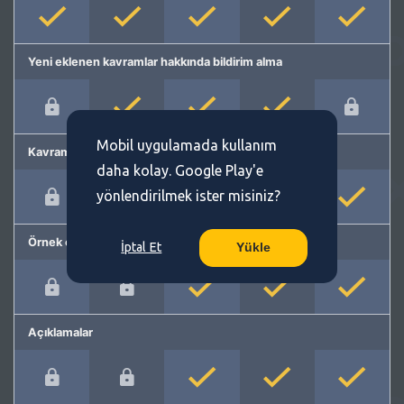
Yeni eklenen kavramlar hakkında bildirim alma
Mobil uygulamada kullanım
Kavram önerme
daha kolay. Google Play'e
yönlendirilmek ister misiniz?
Örnek cümleler
İptal Et
Yükle
Açıklamalar