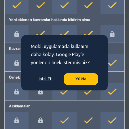
Yeni eklenen kavramlar hakkında bildirim alma
Mobil uygulamada kullanım
Kavram önerme
daha kolay. Google Play'e
yönlendirilmek ister misiniz?
Örnek cümleler
İptal Et
Yükle
Açıklamalar