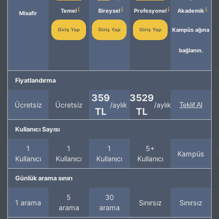
Temel
Bireysel
Profesyonel
Akademik
Misafir
Kampüs ağına
Giriş Yap
Giriş Yap
Giriş Yap
bağlanın.
Fiyatlandırma
359
3529
Ücretsiz
Ücretsiz
/aylık
/aylık
Teklif Al
TL
TL
Kullanıcı Sayısı
1
1
1
5+
Kampüs
Kullanıcı
Kullanıcı
Kullanıcı
Kullanıcı
Günlük arama sınırı
5
30
1 arama
Sınırsız
Sınırsız
arama
arama