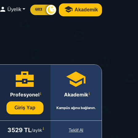
Üyelik
Akademik
GECE
Profesyonel
Akademik
Giriş Yap
Kampüs ağına bağlanın.
3529 TL
/aylık
Teklif Al