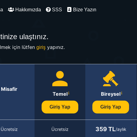
ma
Hakkımızda
SSS
Bize Yazın
inize ulaştınız.
mek için lütfen
yapınız.
giriş
Misafir
Temel
Bireysel
Giriş Yap
Giriş Yap
359 TL
Ücretsiz
Ücretsiz
/aylık