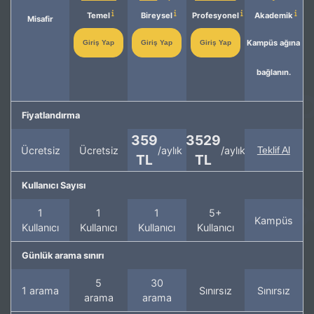
Temel
Bireysel
Profesyonel
Akademik
Misafir
Kampüs ağına
Giriş Yap
Giriş Yap
Giriş Yap
bağlanın.
Fiyatlandırma
359
3529
Ücretsiz
Ücretsiz
/aylık
/aylık
Teklif Al
TL
TL
Kullanıcı Sayısı
1
1
1
5+
Kampüs
Kullanıcı
Kullanıcı
Kullanıcı
Kullanıcı
Günlük arama sınırı
5
30
1 arama
Sınırsız
Sınırsız
arama
arama