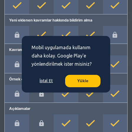
Yeni eklenen kavramlar hakkında bildirim alma
Mobil uygulamada kullanım
Kavram önerme
daha kolay. Google Play'e
yönlendirilmek ister misiniz?
Örnek cümleler
İptal Et
Yükle
Açıklamalar