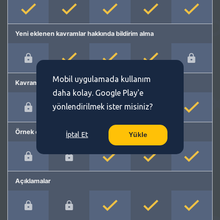
Yeni eklenen kavramlar hakkında bildirim alma
Mobil uygulamada kullanım
Kavram önerme
daha kolay. Google Play'e
yönlendirilmek ister misiniz?
Örnek cümleler
İptal Et
Yükle
Açıklamalar