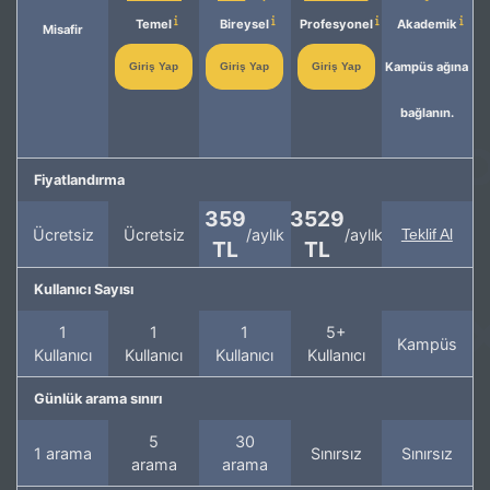
Temel
Bireysel
Profesyonel
Akademik
Misafir
Kampüs ağına
Giriş Yap
Giriş Yap
Giriş Yap
bağlanın.
Fiyatlandırma
359
3529
Ücretsiz
Ücretsiz
/aylık
/aylık
Teklif Al
TL
TL
Kullanıcı Sayısı
1
1
1
5+
Kampüs
Kullanıcı
Kullanıcı
Kullanıcı
Kullanıcı
Günlük arama sınırı
5
30
1 arama
Sınırsız
Sınırsız
arama
arama