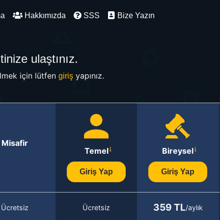
ma
Hakkımızda
SSS
Bize Yazın
inize ulaştınız.
mek için lütfen
yapınız.
giriş
Misafir
Temel
Bireysel
Giriş Yap
Giriş Yap
359 TL
Ücretsiz
Ücretsiz
/aylık