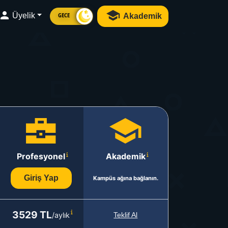
Üyelik
Akademik
GECE
Profesyonel
Akademik
Giriş Yap
Kampüs ağına bağlanın.
3529 TL
/aylık
Teklif Al