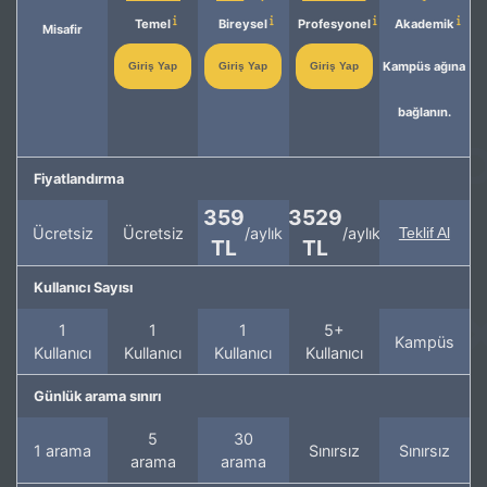
Temel
Bireysel
Profesyonel
Akademik
Misafir
Kampüs ağına
Giriş Yap
Giriş Yap
Giriş Yap
bağlanın.
Fiyatlandırma
359
3529
Ücretsiz
Ücretsiz
/aylık
/aylık
Teklif Al
TL
TL
Kullanıcı Sayısı
1
1
1
5+
Kampüs
Kullanıcı
Kullanıcı
Kullanıcı
Kullanıcı
Günlük arama sınırı
5
30
1 arama
Sınırsız
Sınırsız
arama
arama