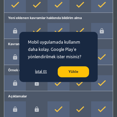
Yeni eklenen kavramlar hakkında bildirim alma
Mobil uygulamada kullanım
Kavram önerme
daha kolay. Google Play'e
yönlendirilmek ister misiniz?
Örnek cümleler
İptal Et
Yükle
Açıklamalar