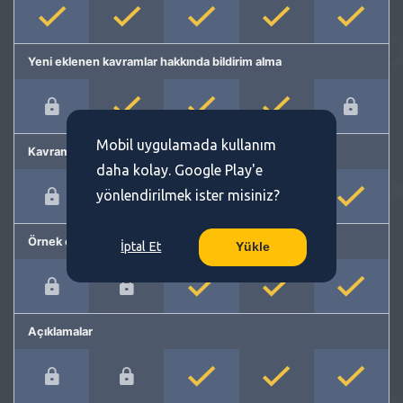
Yeni eklenen kavramlar hakkında bildirim alma
Mobil uygulamada kullanım
Kavram önerme
daha kolay. Google Play'e
yönlendirilmek ister misiniz?
Örnek cümleler
İptal Et
Yükle
Açıklamalar