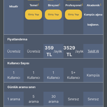
Temel
Bireysel
Profesyonel
Akademik
Misafir
Kampüs ağına
Giriş Yap
Giriş Yap
Giriş Yap
bağlanın.
Fiyatlandırma
359
3529
Ücretsiz
Ücretsiz
/aylık
/aylık
Teklif Al
TL
TL
Kullanıcı Sayısı
1
1
1
5+
Kampüs
Kullanıcı
Kullanıcı
Kullanıcı
Kullanıcı
Günlük arama sınırı
5
30
1 arama
Sınırsız
Sınırsız
arama
arama