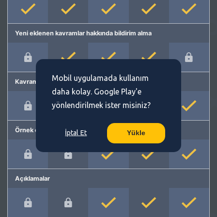
Yeni eklenen kavramlar hakkında bildirim alma
Mobil uygulamada kullanım
Kavram önerme
daha kolay. Google Play'e
yönlendirilmek ister misiniz?
Örnek cümleler
İptal Et
Yükle
Açıklamalar