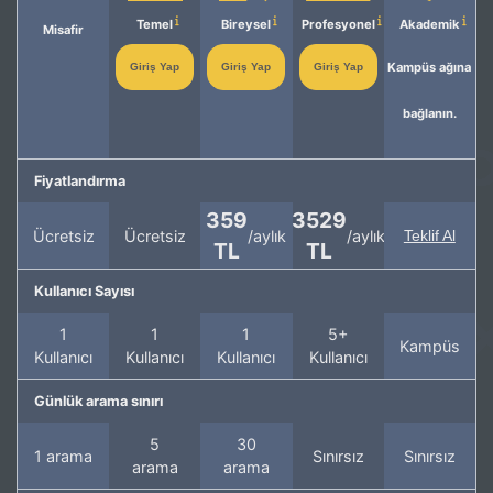
Temel
Bireysel
Profesyonel
Akademik
Misafir
Kampüs ağına
Giriş Yap
Giriş Yap
Giriş Yap
bağlanın.
Fiyatlandırma
359
3529
Ücretsiz
Ücretsiz
/aylık
/aylık
Teklif Al
TL
TL
Kullanıcı Sayısı
1
1
1
5+
Kampüs
Kullanıcı
Kullanıcı
Kullanıcı
Kullanıcı
Günlük arama sınırı
5
30
1 arama
Sınırsız
Sınırsız
arama
arama