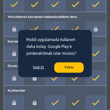
Yeni eklenen kavramlar hakkında bildirim alma
Mobil uygulamada kullanım
Kavram önerme
daha kolay. Google Play'e
yönlendirilmek ister misiniz?
Örnek cümleler
İptal Et
Yükle
Açıklamalar