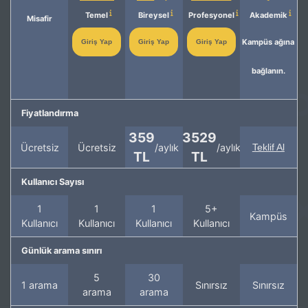
Temel
Bireysel
Profesyonel
Akademik
Misafir
Kampüs ağına
Giriş Yap
Giriş Yap
Giriş Yap
bağlanın.
Fiyatlandırma
359
3529
Ücretsiz
Ücretsiz
/aylık
/aylık
Teklif Al
TL
TL
Kullanıcı Sayısı
1
1
1
5+
Kampüs
Kullanıcı
Kullanıcı
Kullanıcı
Kullanıcı
Günlük arama sınırı
5
30
1 arama
Sınırsız
Sınırsız
arama
arama