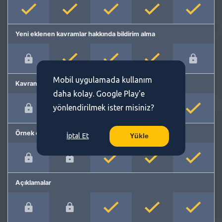
Yeni eklenen kavramlar hakkında bildirim alma
Mobil uygulamada kullanım
Kavram önerme
daha kolay. Google Play'e
yönlendirilmek ister misiniz?
Örnek cümleler
İptal Et
Yükle
Açıklamalar