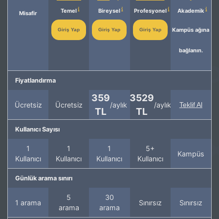
Temel
Bireysel
Profesyonel
Akademik
Misafir
Kampüs ağına
Giriş Yap
Giriş Yap
Giriş Yap
bağlanın.
Fiyatlandırma
359
3529
Ücretsiz
Ücretsiz
/aylık
/aylık
Teklif Al
TL
TL
Kullanıcı Sayısı
1
1
1
5+
Kampüs
Kullanıcı
Kullanıcı
Kullanıcı
Kullanıcı
Günlük arama sınırı
5
30
1 arama
Sınırsız
Sınırsız
arama
arama