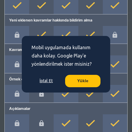
Yeni eklenen kavramlar hakkında bildirim alma
Mobil uygulamada kullanım
Kavram önerme
daha kolay. Google Play'e
yönlendirilmek ister misiniz?
Örnek cümleler
İptal Et
Yükle
Açıklamalar