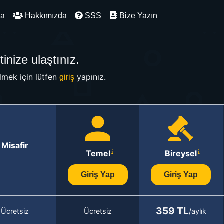
ma
Hakkımızda
SSS
Bize Yazın
inize ulaştınız.
mek için lütfen
yapınız.
giriş
Misafir
Temel
Bireysel
Giriş Yap
Giriş Yap
359 TL
Ücretsiz
Ücretsiz
/aylık