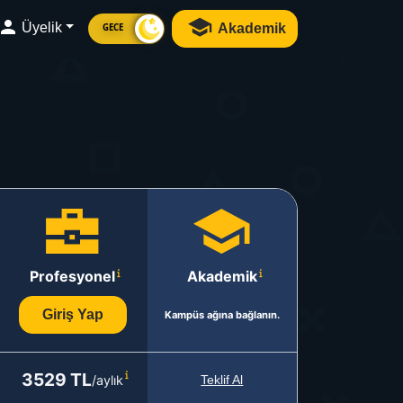
Üyelik
Akademik
GECE
Profesyonel
Akademik
Giriş Yap
Kampüs ağına bağlanın.
3529 TL
/aylık
Teklif Al