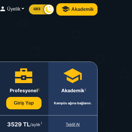
Üyelik
Akademik
GECE
Profesyonel
Akademik
Giriş Yap
Kampüs ağına bağlanın.
3529 TL
/aylık
Teklif Al