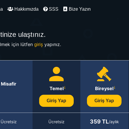
ma
Hakkımızda
SSS
Bize Yazın
inize ulaştınız.
mek için lütfen
yapınız.
giriş
Misafir
Temel
Bireysel
Giriş Yap
Giriş Yap
359 TL
Ücretsiz
Ücretsiz
/aylık