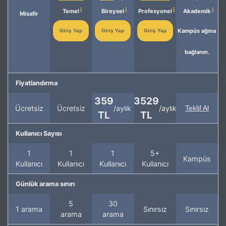
Temel
Bireysel
Profesyonel
Akademik
Misafir
Kampüs ağına
Giriş Yap
Giriş Yap
Giriş Yap
bağlanın.
Fiyatlandırma
359
3529
Ücretsiz
Ücretsiz
/aylık
/aylık
Teklif Al
TL
TL
Kullanıcı Sayısı
1
1
1
5+
Kampüs
Kullanıcı
Kullanıcı
Kullanıcı
Kullanıcı
Günlük arama sınırı
5
30
1 arama
Sınırsız
Sınırsız
arama
arama