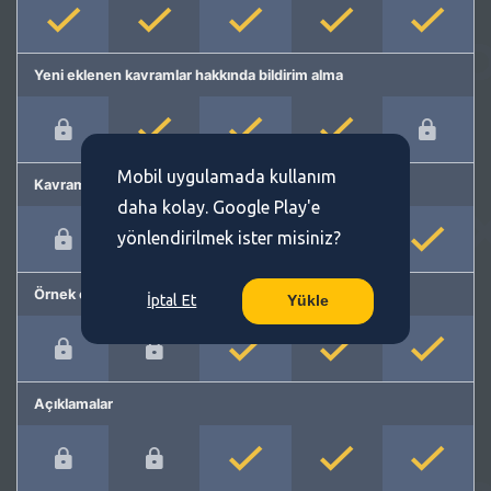
Yeni eklenen kavramlar hakkında bildirim alma
Mobil uygulamada kullanım
Kavram önerme
daha kolay. Google Play'e
yönlendirilmek ister misiniz?
Örnek cümleler
İptal Et
Yükle
Açıklamalar