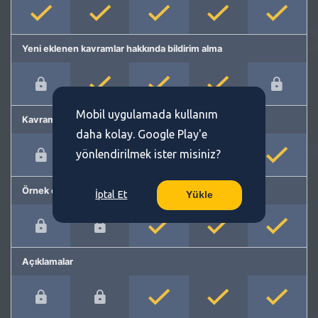
Yeni eklenen kavramlar hakkında bildirim alma
Mobil uygulamada kullanım
Kavram önerme
daha kolay. Google Play'e
yönlendirilmek ister misiniz?
Örnek cümleler
İptal Et
Yükle
Açıklamalar