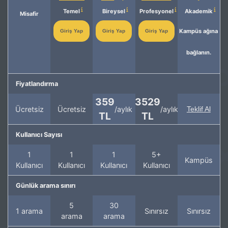
Temel
Bireysel
Profesyonel
Akademik
Misafir
Kampüs ağına
Giriş Yap
Giriş Yap
Giriş Yap
bağlanın.
Fiyatlandırma
359
3529
Ücretsiz
Ücretsiz
/aylık
/aylık
Teklif Al
TL
TL
Kullanıcı Sayısı
1
1
1
5+
Kampüs
Kullanıcı
Kullanıcı
Kullanıcı
Kullanıcı
Günlük arama sınırı
5
30
1 arama
Sınırsız
Sınırsız
arama
arama