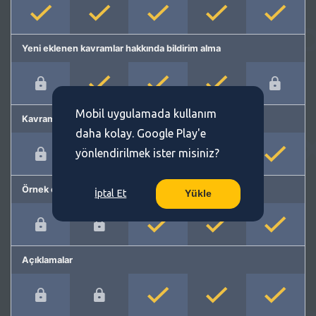
Yeni eklenen kavramlar hakkında bildirim alma
Mobil uygulamada kullanım
Kavram önerme
daha kolay. Google Play'e
yönlendirilmek ister misiniz?
Örnek cümleler
İptal Et
Yükle
Açıklamalar