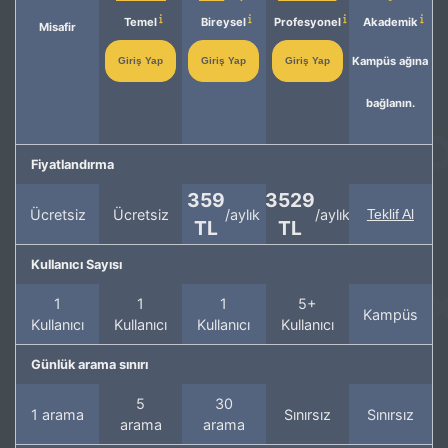
Temel
Bireysel
Profesyonel
Akademik
Misafir
Kampüs ağına
Giriş Yap
Giriş Yap
Giriş Yap
bağlanın.
Fiyatlandırma
359
3529
Ücretsiz
Ücretsiz
/aylık
/aylık
Teklif Al
TL
TL
Kullanıcı Sayısı
1
1
1
5+
Kampüs
Kullanıcı
Kullanıcı
Kullanıcı
Kullanıcı
Günlük arama sınırı
5
30
1 arama
Sınırsız
Sınırsız
arama
arama