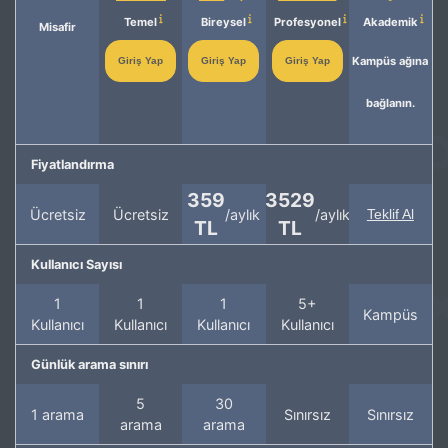
Temel
Bireysel
Profesyonel
Akademik
Misafir
Kampüs ağına
Giriş Yap
Giriş Yap
Giriş Yap
bağlanın.
Fiyatlandırma
359
3529
Ücretsiz
Ücretsiz
/aylık
/aylık
Teklif Al
TL
TL
Kullanıcı Sayısı
1
1
1
5+
Kampüs
Kullanıcı
Kullanıcı
Kullanıcı
Kullanıcı
Günlük arama sınırı
5
30
1 arama
Sınırsız
Sınırsız
arama
arama