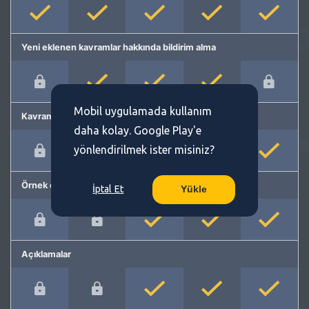
Yeni eklenen kavramlar hakkında bildirim alma
Mobil uygulamada kullanım
Kavram önerme
daha kolay. Google Play'e
yönlendirilmek ister misiniz?
Örnek cümleler
İptal Et
Yükle
Açıklamalar