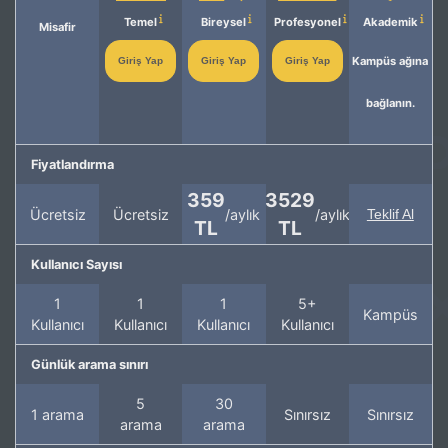
Temel
Bireysel
Profesyonel
Akademik
Misafir
Kampüs ağına
Giriş Yap
Giriş Yap
Giriş Yap
bağlanın.
Fiyatlandırma
359
3529
Ücretsiz
Ücretsiz
/aylık
/aylık
Teklif Al
TL
TL
Kullanıcı Sayısı
1
1
1
5+
Kampüs
Kullanıcı
Kullanıcı
Kullanıcı
Kullanıcı
Günlük arama sınırı
5
30
1 arama
Sınırsız
Sınırsız
arama
arama