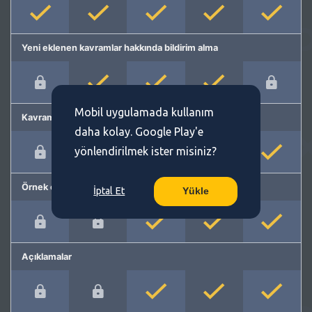
Yeni eklenen kavramlar hakkında bildirim alma
Mobil uygulamada kullanım
Kavram önerme
daha kolay. Google Play'e
yönlendirilmek ister misiniz?
Örnek cümleler
İptal Et
Yükle
Açıklamalar